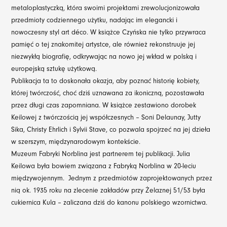
metaloplastyczką, która swoimi projektami zrewolucjonizowała
przedmioty codziennego użytku, nadając im elegancki i
nowoczesny styl art déco. W książce Czyńska nie tylko przywraca
pamięć o tej znakomitej artystce, ale również rekonstruuje jej
niezwykłą biografię, odkrywając na nowo jej wkład w polską i
europejską sztukę użytkową.
Publikacja ta to doskonała okazja, aby poznać historię kobiety,
której twórczość, choć dziś uznawana za ikoniczną, pozostawała
przez długi czas zapomniana. W książce zestawiono dorobek
Keilowej z twórczością jej współczesnych – Soni Delaunay, Jutty
Sika, Christy Ehrlich i Sylvii Stave, co pozwala spojrzeć na jej dzieła
w szerszym, międzynarodowym kontekście.
Muzeum Fabryki Norblina jest partnerem tej publikacji. Julia
Keilowa była bowiem związana z Fabryką Norblina w 20-leciu
międzywojennym. Jednym z przedmiotów zaprojektowanych przez
nią ok. 1935 roku na zlecenie zakładów przy Żelaznej 51/53 była
cukiernica Kula – zaliczana dziś do kanonu polskiego wzornictwa.